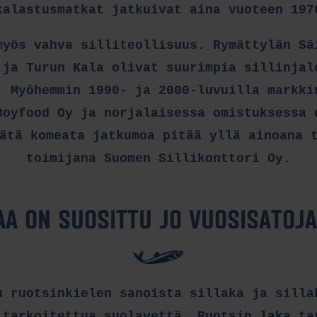
kalastusmatkat jatkuivat aina vuoteen 197
myös vahva silliteollisuus. Rymättylän Sä
 ja Turun Kala olivat suurimpia sillinjal
. Myöhemmin 1990- ja 2000-luvuilla markki
Boyfood Oy ja norjalaisessa omistuksessa 
ätä komeata jatkumoa pitää yllä ainoana 
toimijana Suomen Sillikonttori Oy.
AA ON SUOSITTU JO VUOSISATOJA
u ruotsinkielen sanoista sillaka ja silla
 tarkoitettua suolavettä. Ruotsin laka ta