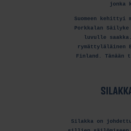
jonka 
Suomeen kehittyi 
Porkkalan Säilyke
luvulle saakka
rymättyläläinen 
Finland. Tänään t
SILAKK
Silakka on johdett
sillien säilömiseen