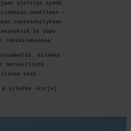
ijaan alettiin syödä
silakkaan uudelleen –
akan tuotekehityksen
kaeineksiä ja jopa
n lohikalakansaa.
oisammalta. Silakka
a terveellistä
ällinen teko.
 & silakka
-kirja)