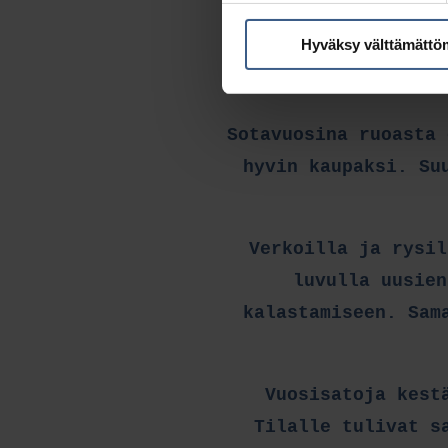
ja saaliit voitin 
Hyväksy välttämättö
myös vapautti kalas
Sotavuosina ruoasta 
hyvin kaupaksi. Su
Verkoilla ja rysil
luvulla uusien
kalastamiseen. Sam
Vuosisatoja kest
Tilalle tulivat s