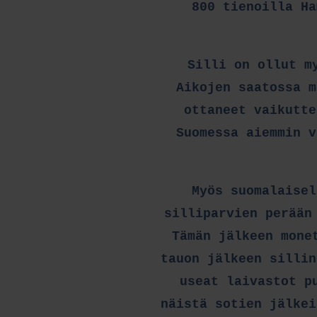
800 tienoilla Ha
Silli on ollut m
Aikojen saatossa m
ottaneet vaikutte
Suomessa aiemmin v
Myös suomalaisel
silliparvien perään
Tämän jälkeen mone
tauon jälkeen sillin
useat laivastot p
näistä sotien jälkei