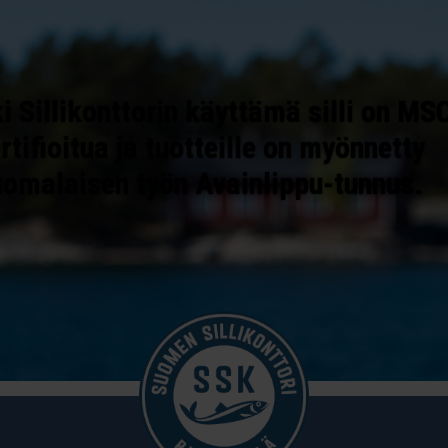
i Sillikonttorin käyttämä silli on MS
rtifioitua ja tuotteille on myönnetty
uomalaisen työn Avainlippu-tunnus.