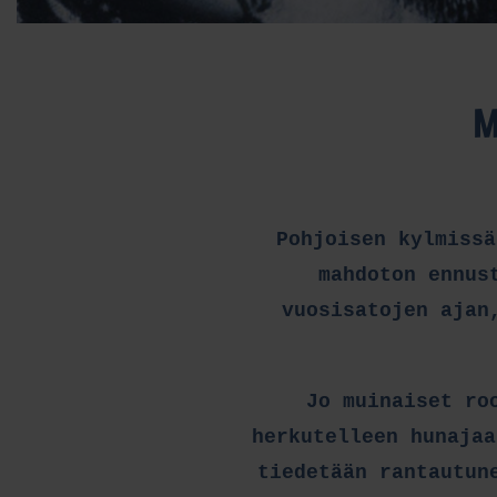
M
Pohjoisen kylmissä
mahdoton ennus
vuosisatojen ajan
Jo muinaiset ro
herkutelleen hunajaa
tiedetään rantautun