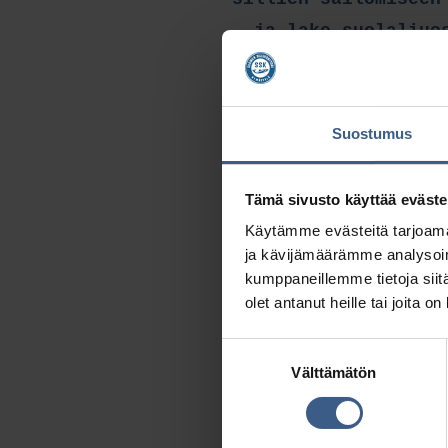
ja lake suolaliuo
kalaa, mutta ajan k
y
Suostumus
Kuten silliä Atla
Silakkaa kalastet
Tämä sivusto käyttää eväste
kehitettiin edi
Käytämme evästeitä tarjoama
kalastettiin l
ja kävijämäärämme analysoim
kumppaneillemme tietoja siitä
olet antanut heille tai joita o
Saaristossa kalastu
Suostumuksen
naiset vastasivat
Välttämätön
valinta
työpanoksensa
Itsenäistymisen aik