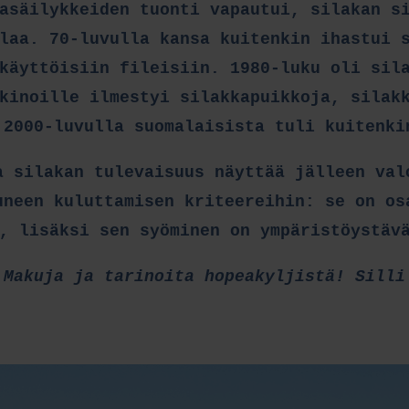
asäilykkeiden tuonti vapautui, silakan s
laa. 70-luvulla kansa kuitenkin ihastui 
käyttöisiin fileisiin. 1980-luku oli sil
kinoille ilmestyi silakkapuikkoja, silak
 2000-luvulla suomalaisista tuli kuitenki
a silakan tulevaisuus näyttää jälleen val
uneen kuluttamisen kriteereihin: se on os
, lisäksi sen syöminen on ympäristöystäv
ä
Makuja ja tarinoita hopeakyljistä! Silli