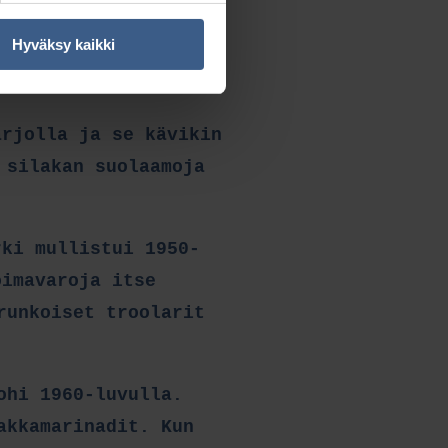
n kaupattavaksi. Se
Hyväksy kaikki
äärellä. Moni muutti
arjolla ja se kävikin
 silakan suolaamoja
rki mullistui 1950-
oimavaroja itse
runkoiset troolarit
ohi 1960-luvulla.
akkamarinadit. Kun