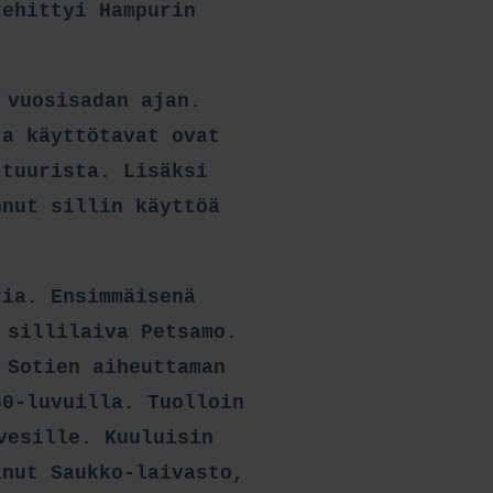
kehittyi Hampurin
 vuosisadan ajan.
ja käyttötavat ovat
ttuurista. Lisäksi
nnut sillin käyttöä
ria. Ensimmäisenä
 sillilaiva Petsamo.
 Sotien aiheuttaman
60-luvuilla. Tuolloin
vesille. Kuuluisin
inut Saukko-laivasto,