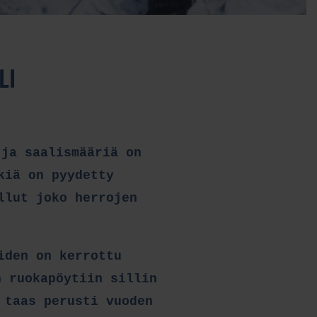
LI
 ja saalismääriä on
kiä on pyydetty
llut joko herrojen
iden on kerrottu
n ruokapöytiin sillin
 taas perusti vuoden