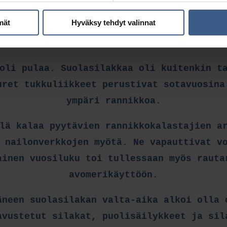
kuskata tuoreena pidempien matkojen päähä
mät
Hyväksy tehdyt valinnat
tajan asumaan muualla kuin kala-apajien 
saaristosta mantereelle.
oli pulaa. Suolasilakkaa oli kuitenkin t
uret tukkuliikkeet perustivat sotavuosina
ympäri rannikkoa.
lä kalaa pyytävien rannikkokalastajien a
 nailonverkkojen myötä. Ne vapauttivat v
ainen vuosiluku toi tullessaan myös rauta
avomerikäyttöön.
äneen suolasilakan valta-aika alkoi olla 
avustetut silakat, puolisäilykkeet ja sil