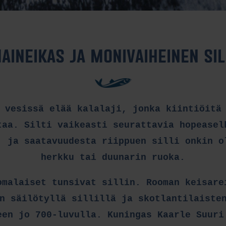
AINEIKAS JA MONIVAIHEINEN SIL
 vesissä elää kalalaji, jonka kiintiöitä
taa. Silti vaikeasti seurattavia hopeasel
, ja saatavuudesta riippuen silli onkin o
herkku tai duunarin ruoka.
omalaiset tunsivat sillin. Rooman keisare
n säilötyllä sillillä ja skotlantilaiste
een jo 700-luvulla. Kuningas Kaarle Suuri