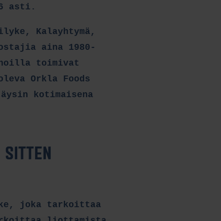
6 asti.
ilyke, Kalayhtymä,
ostajia aina 1980-
noilla toimivat
oleva Orkla Foods
täysin kotimaisena
 SITTEN
ke, joka tarkoittaa
rkoittaa liottamista