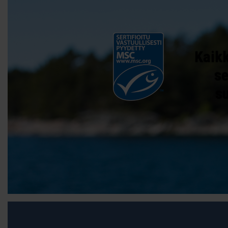
Kaikk
se
s