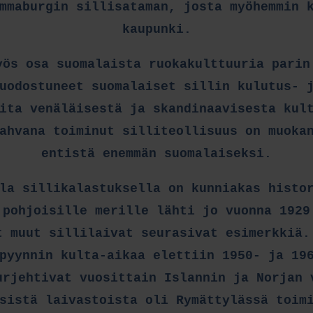
mmaburgin sillisataman, josta myöhemmin 
kaupunki.
yös osa suomalaista ruokakulttuuria parin
uodostuneet suomalaiset sillin kulutus- 
ita venäläisestä ja skandinaavisesta kul
ahvana toiminut silliteollisuus on muoka
entistä enemmän suomalaiseksi.
la sillikalastuksella on kunniakas histo
 pohjoisille merille lähti jo vuonna 1929
t muut sillilaivat seurasivat esimerkkiä.
pyynnin kulta-aikaa elettiin 1950- ja 19
urjehtivat vuosittain Islannin ja Norjan 
sistä laivastoista oli Rymättylässä toim