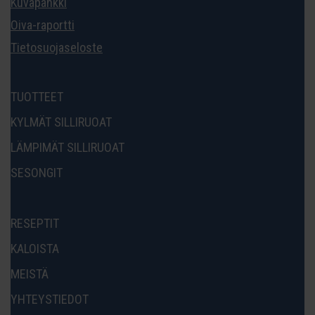
Kuvapankki
Oiva-raportti
Tietosuojaseloste
TUOTTEET
KYLMÄT SILLIRUOAT
LÄMPIMÄT SILLIRUOAT
SESONGIT
RESEPTIT
KALOISTA
MEISTÄ
YHTEYSTIEDOT