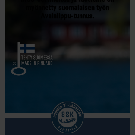
myönnetty suomalaisen työn
Avainlippu-tunnus.