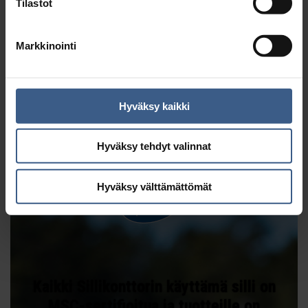
Tilastot
sertifioitua. MSC-merkintä takaa, että
silli on pyydetty ekologisesti
Markkinointi
kestävällä tavalla.
Hyväksy kaikki
Hyväksy tehdyt valinnat
Hyväksy välttämättömät
Kaikki Sillikonttorin käyttämä silli on
MSC-sertifioitua ja tuotteille on