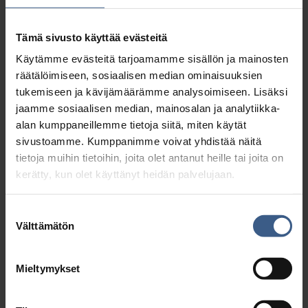
keittää, savustaa, suolata ja
marinoida. Se sopii tarjottavaksi sekä
Tämä sivusto käyttää evästeitä
kylmänä että lämpimänä.
Käytämme evästeitä tarjoamamme sisällön ja mainosten
räätälöimiseen, sosiaalisen median ominaisuuksien
Silakan syönti tekee hyvää myös
tukemiseen ja kävijämäärämme analysoimiseen. Lisäksi
ympäristölle: silakkasaaliin mukana
jaamme sosiaalisen median, mainosalan ja analytiikka-
alan kumppaneillemme tietoja siitä, miten käytät
merestä poistuu fosforia ja typpeä,
sivustoamme. Kumppanimme voivat yhdistää näitä
jotka ovat meille tarpeellisia
tietoja muihin tietoihin, joita olet antanut heille tai joita on
hivenaineita, mutta vesistöissä ne
kerätty, kun olet käyttänyt heidän palvelujaan.
aiheuttavat rehevöitymistä.
Suostumuksen
Välttämätön
Sillikonttorin sillituotteet
valinta
valmistetaan vain parhaista raaka-
Mieltymykset
aineista. Kaikki Sillikonttorin
käyttämä silli ja silakka on MSC-