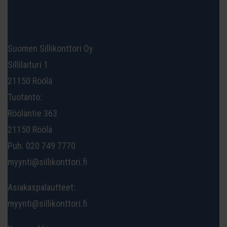
Suomen Sillikonttori Oy
Sillilaituri 1
21150 Röölä
Tuotanto:
Rööläntie 363
21150 Röölä
Puh. 020 749 7770
myynti@sillikonttori.fi
Asiakaspalautteet:
myynti@sillikonttori.fi