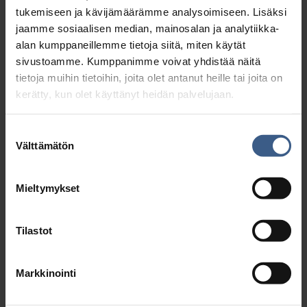
tukemiseen ja kävijämäärämme analysoimiseen. Lisäksi
jaamme sosiaalisen median, mainosalan ja analytiikka-
alan kumppaneillemme tietoja siitä, miten käytät
sivustoamme. Kumppanimme voivat yhdistää näitä
tietoja muihin tietoihin, joita olet antanut heille tai joita on
kerätty, kun olet käyttänyt heidän palvelujaan.
SILLIÄ PAPERISSA
Suostumuksen
Välttämätön
valinta
Mieltymykset
Tilastot
Markkinointi
Katso resepti >