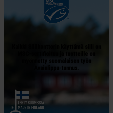
Kaikki Sillikonttorin käyttämä silli on
MSC-sertifioitua ja tuotteille on
myönnetty suomalaisen työn
Avainlippu-tunnus.