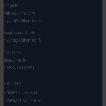
21150 Röölä
Puh. 020 749 7770
myynti@sillikonttori.fi
Asiakaspalautteet:
myynti@sillikonttori.fi
Kuvapankki
Oiva-raportti
Tietosuojaseloste
TUOTTEET
KYLMÄT SILLIRUOAT
LÄMPIMÄT SILLIRUOAT