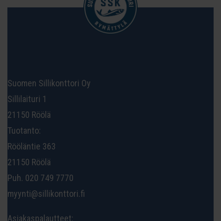
Suomen Sillikonttori Oy
Sillilaituri 1
21150 Röölä
Tuotanto:
Rööläntie 363
21150 Röölä
Puh. 020 749 7770
myynti@sillikonttori.fi
Asiakaspalautteet: