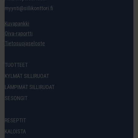
myynti@sillikonttori.fi
Kuvapankki
Oiva-raportti
Tietosuojaseloste
TUOTTEET
KYLMÄT SILLIRUOAT
LÄMPIMÄT SILLIRUOAT
SESONGIT
RESEPTIT
KALOISTA