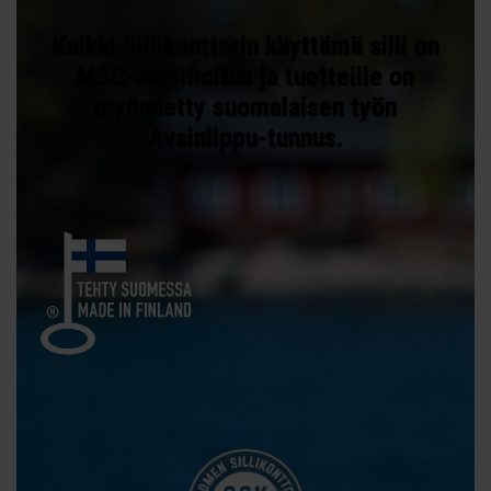
Kaikki Sillikonttorin käyttämä silli on
MSC-sertifioitua ja tuotteille on
myönnetty suomalaisen työn
Avainlippu-tunnus.