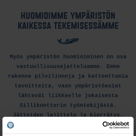
HUOMIOIMME YMPÄRISTÖN
KAIKESSA TEKEMISESSÄMME
Myös ympäristön huomioiminen on osa
vastuullisuusajatteluamme. Emme
rakenna pilvilinnoja ja katteettomia
tavoitteita, vaan ympäristöasiat
lähtevät liikkeelle jokaisesta
Sillikonttorin työntekijästä.
Jätteiden lajittelu ja kierrätys,
hävikin minimointi ja energiatehokkuus
ovat pieniä, mutta merkittäviä