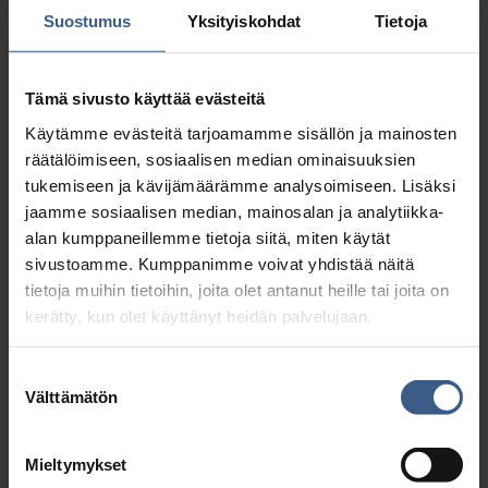
Suostumus
Yksityiskohdat
Tietoja
ympäristötekoja. Seuraamme jatkuvasti
veden ja sähkön käyttöä ja pyrimme
pienentämään molempien kulutusta.
Tämä sivusto käyttää evästeitä
Käytämme evästeitä tarjoamamme sisällön ja mainosten
Keväällä 2025 tehtaamme katolle
räätälöimiseen, sosiaalisen median ominaisuuksien
tukemiseen ja kävijämäärämme analysoimiseen. Lisäksi
asennettiin 330 aurinkopaneelia, jotka
jaamme sosiaalisen median, mainosalan ja analytiikka-
muodostavat 190 kWp:n aurinkovoimalan.
alan kumppaneillemme tietoja siitä, miten käytät
Samalla tiivitettiin raaka-
sivustoamme. Kumppanimme voivat yhdistää näitä
tietoja muihin tietoihin, joita olet antanut heille tai joita on
ainevaraston sisäkatot ja parannettin
kerätty, kun olet käyttänyt heidän palvelujaan.
energiatehokkuutta. Hankkeelle saatiin
EU-rahoitusta.
Suostumuksen
Välttämätön
valinta
Mieltymykset