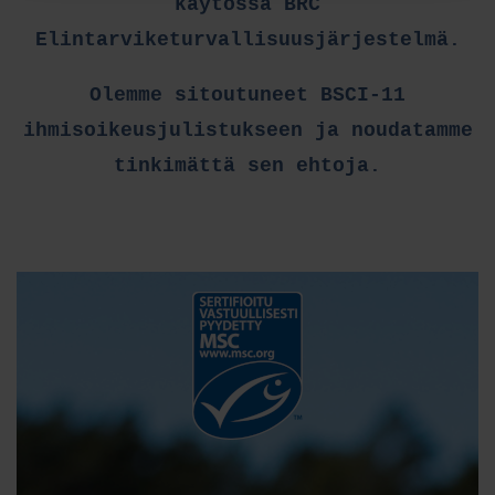
käytössä BRC
Elintarviketurvallisuusjärjestelmä.
Olemme sitoutuneet BSCI-11
ihmisoikeusjulistukseen ja noudatamme
tinkimättä sen ehtoja.