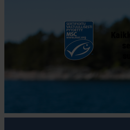
Kaikk
se
s