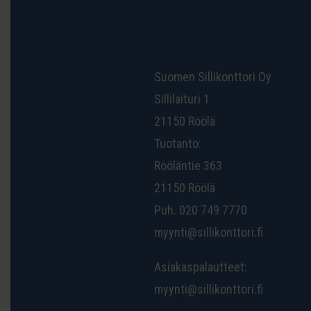
Suomen Sillikonttori Oy
Sillilaituri 1
21150 Röölä
Tuotanto:
Rööläntie 363
21150 Röölä
Puh. 020 749 7770
myynti@sillikonttori.fi
Asiakaspalautteet:
myynti@sillikonttori.fi