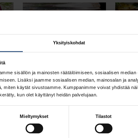
SIL
PIPARJUURI-OMENASILLI
Yksityiskohdat
itä
mme sisällön ja mainosten räätälöimiseen, sosiaalisen median
iseen. Lisäksi jaamme sosiaalisen median, mainosalan ja analy
, miten käytät sivustoamme. Kumppanimme voivat yhdistää näitä t
n kerätty, kun olet käyttänyt heidän palvelujaan.
Katso resepti >
Ka
Mieltymykset
Tilastot