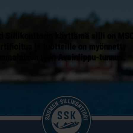
i Sillikonttorin käyttämä silli on MS
rtifioitua ja tuotteille on myönnetty
uomalaisen työn Avainlippu-tunnus.