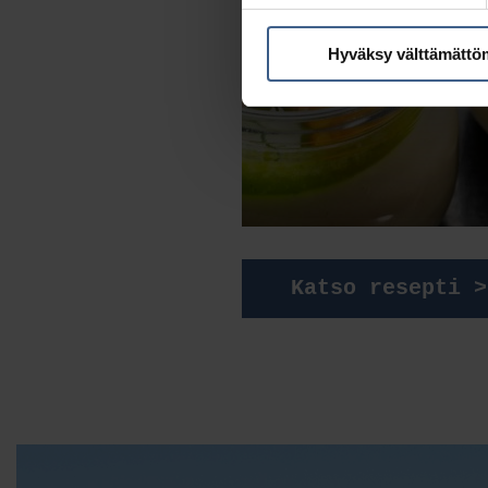
Hyväksy välttämättö
SILLIPANNACOTTA
Katso resepti >