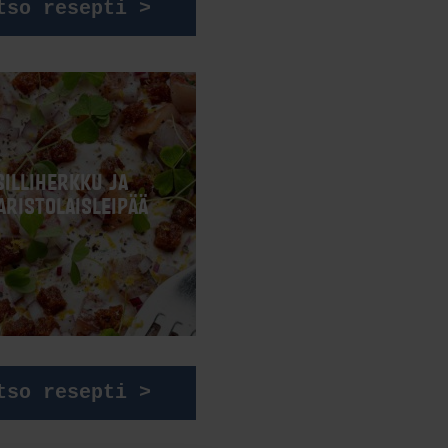
tso resepti >
SILLIHERKKU JA
ARISTOLAISLEIPÄÄ
tso resepti >