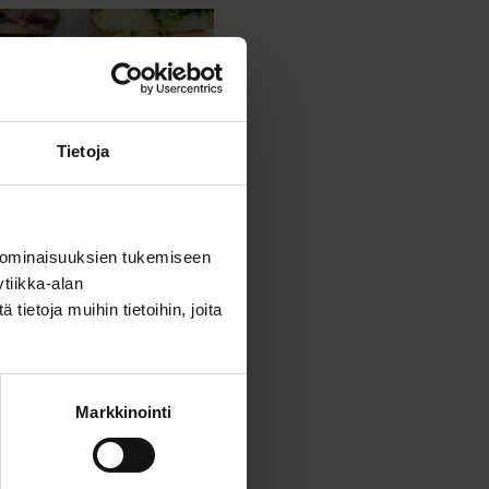
LITERRIINI MADE IN
SWEDEN
Tietoja
 ominaisuuksien tukemiseen
tiikka-alan
ietoja muihin tietoihin, joita
tso resepti >
Markkinointi