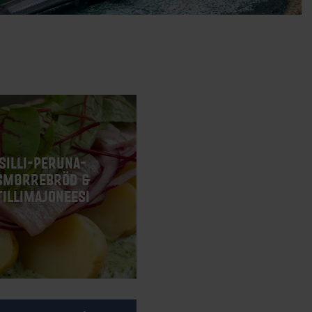
SILLI-PERUNA-
SMØRREBRÖD &
TILLIMAJONEESI