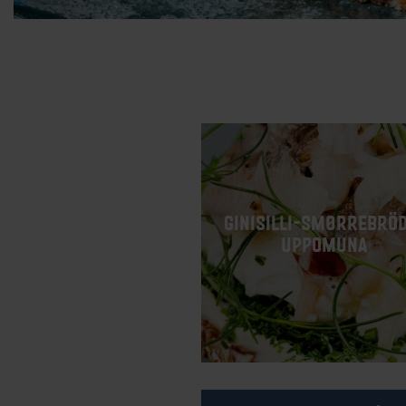
GINISILLI-SMØRREBRÖD
UPPOMUNA