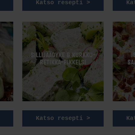
Katso resepti >
Ka
-
SILLIJÄÄDYKE & KURKKU-
RETIKKA-PIKKELSI
SA
Katso resepti >
Ka