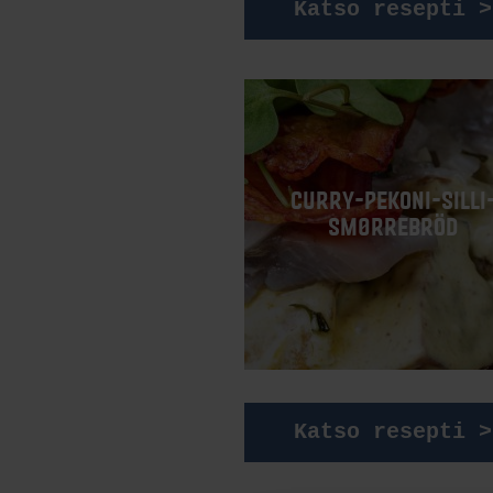
Katso resepti >
CURRY-PEKONI-SILLI
SMØRREBRÖD
Katso resepti >