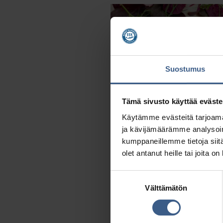
SILLI-CHEESECAKE
Suostumus
Tämä sivusto käyttää eväste
Käytämme evästeitä tarjoama
ja kävijämäärämme analysoim
kumppaneillemme tietoja siitä
olet antanut heille tai joita o
Katso resepti >
Suostumuksen
Välttämätön
valinta