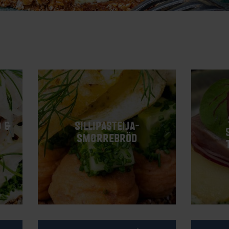
 &
SILLIPASTEIJA-
SMØRREBRÖD