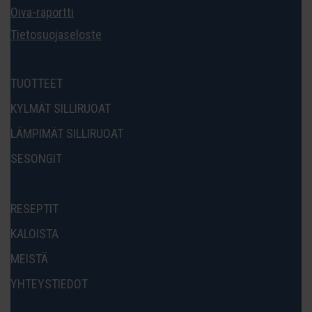
Oiva-raportti
Tietosuojaseloste
TUOTTEET
KYLMÄT SILLIRUOAT
LÄMPIMÄT SILLIRUOAT
SESONGIT
RESEPTIT
KALOISTA
MEISTÄ
YHTEYSTIEDOT