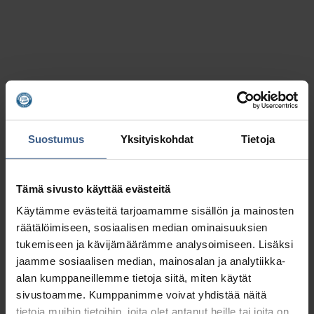
Suostumus
Yksityiskohdat
Tietoja
Tämä sivusto käyttää evästeitä
Käytämme evästeitä tarjoamamme sisällön ja mainosten
räätälöimiseen, sosiaalisen median ominaisuuksien
tukemiseen ja kävijämäärämme analysoimiseen. Lisäksi
jaamme sosiaalisen median, mainosalan ja analytiikka-
Kaikki Sillikonttorin käyttämä silli on
alan kumppaneillemme tietoja siitä, miten käytät
sivustoamme. Kumppanimme voivat yhdistää näitä
MSC-sertifioitua ja tuotteille on
tietoja muihin tietoihin, joita olet antanut heille tai joita on