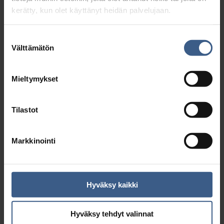
myönnetty suomalaisen työn
kerätty, kun olet käyttänyt heidän palvelujaan.
Avainlippu-tunnus.
Suostumuksen
Välttämätön
valinta
Mieltymykset
Tilastot
Markkinointi
Hyväksy kaikki
Hyväksy tehdyt valinnat