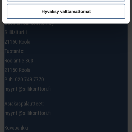
Hyväksy välttämättömät
Suomen Sillikonttori Oy
Sillilaituri 1
21150 Röölä
Tuotanto:
Rööläntie 363
21150 Röölä
Puh. 020 749 7770
myynti@sillikonttori.fi
Asiakaspalautteet:
myynti@sillikonttori.fi
Kuvapankki