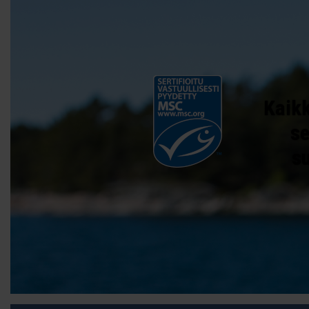
Kaikk
se
s