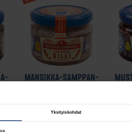
JA­
MAN­SIK­KA-SAMP­PAN­
MUS­T
JA­SIL­LI
lli on
Yhdistelmä kesän parhaita makuja –
Kotimain
ä ja
aito samppanja, makea mansikka sekä
antaa si
Yksityiskohdat
vastuullisesti pyydetty, marinoitu
silli.
itä