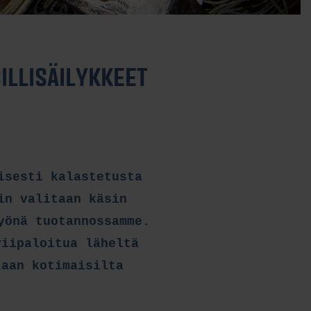
ILLISÄILYKKEET
isesti kalastetusta
in valitaan käsin
yönä tuotannossamme.
viipaloitua läheltä
taan kotimaisilta