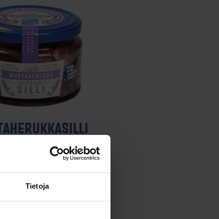
A­HE­RUK­KA­SIL­LI
en, pehmeän hapokas marja
lliin syvää makua ja väriä.
Tietoja