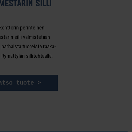
­MES­TA­RIN SIL­LI
ikonttorin perinteinen
starin silli valmistetaan
 parhaista tuoreista raaka-
 Rymättylän sillitehtaalla.
atso tuote >