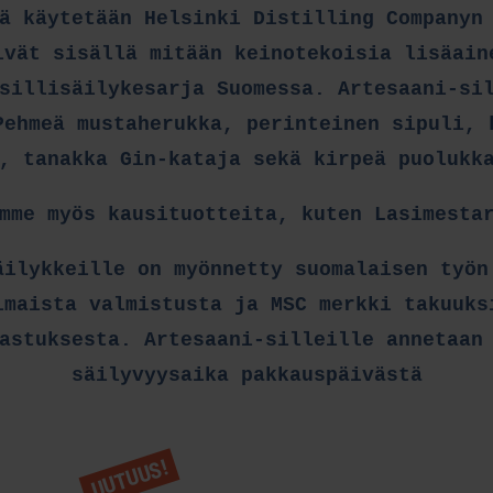
ä käytetään Helsinki Distilling Companyn
ivät sisällä mitään keinotekoisia lisäain
sillisäilykesarja Suomessa. Artesaani-si
Pehmeä mustaherukka, perinteinen sipuli, 
, tanakka Gin-kataja sekä kirpeä puolukk
mme myös kausituotteita, kuten Lasimesta
äilykkeille on myönnetty suomalaisen työn
imaista valmistusta ja MSC merkki takuuks
astuksesta. Artesaani-silleille annetaan
säilyvyysaika pakkauspäivästä
UUTUUS!