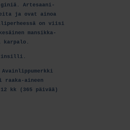
 giniä. Artesaani-
eita ja ovat ainoa
lliperheessä on viisi
kesäinen mansikka-
a karpalo.
rinsilli.
 Avainlippumerkki
i raaka-aineen
 12 kk (365 päivää)