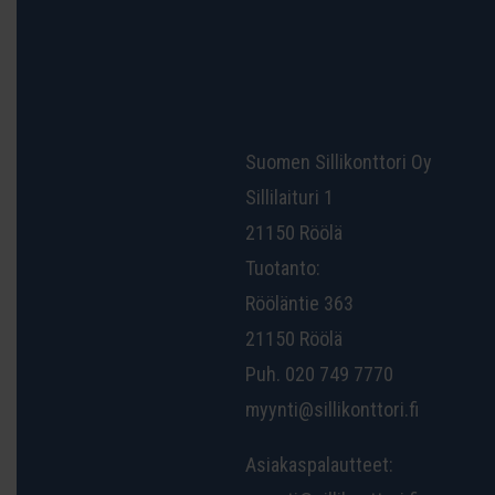
Suomen Sillikonttori Oy
Sillilaituri 1
21150 Röölä
Tuotanto:
Rööläntie 363
21150 Röölä
Puh. 020 749 7770
myynti@sillikonttori.fi
Asiakaspalautteet: