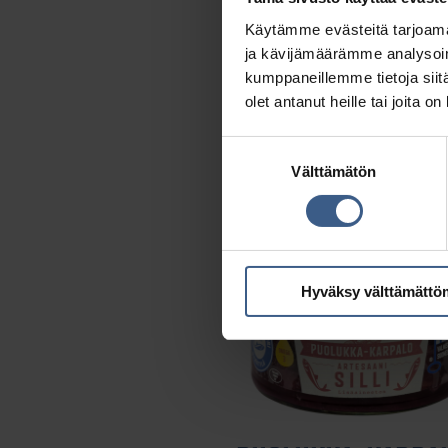
Käytämme evästeitä tarjoama
ja kävijämäärämme analysoim
kumppaneillemme tietoja siitä
Katso tuote >
olet antanut heille tai joita o
Suostumuksen
Välttämätön
valinta
Hyväksy välttämättö