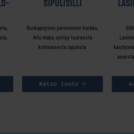
LO­
SI­PU­LI­SIL­LI
LA­SI
sta,
Ruokapöytien perinteinen herkku.
Sill
sta.
Aito maku syntyy tuoreesta
Lasime
kotimaisesta sipulista.
käsityönä
aineista
Katso tuote >
K