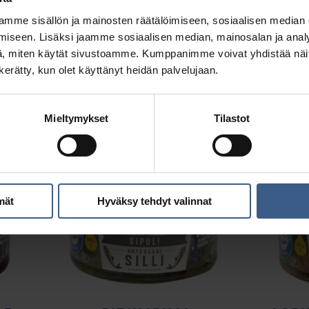
mme sisällön ja mainosten räätälöimiseen, sosiaalisen median
iseen. Lisäksi jaamme sosiaalisen median, mainosalan ja analy
, miten käytät sivustoamme. Kumppanimme voivat yhdistää näitä t
Katso tuote >
K
n kerätty, kun olet käyttänyt heidän palvelujaan.
Mieltymykset
Tilastot
mät
Hyväksy tehdyt valinnat