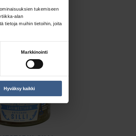
 ominaisuuksien tukemiseen
tiikka-alan
ietoja muihin tietoihin, joita
atso tuote >
Markkinointi
Hyväksy kaikki