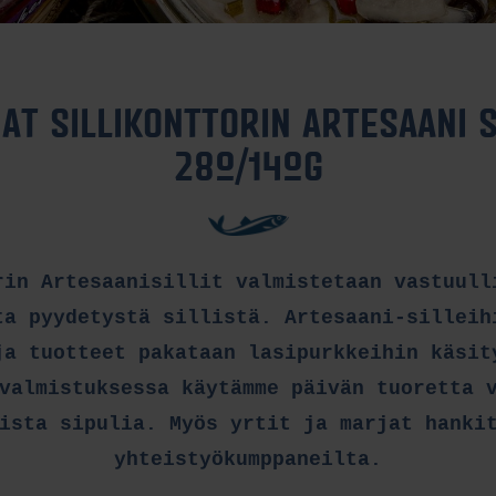
AT SILLIKONTTORIN ARTESAANI S
280/140G
rin Artesaanisillit valmistetaan vastuull
ta pyydetystä sillistä. Artesaani-silleih
ja tuotteet pakataan lasipurkkeihin käsit
valmistuksessa käytämme päivän tuoretta 
ista sipulia. Myös yrtit ja marjat hanki
yhteistyökumppaneilta.