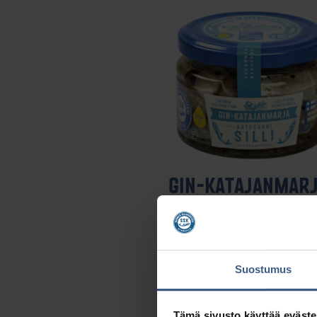
GIN-KA­TA­JAN­MAR­
SIL­LI
Raikasta vaihtelua lautaselle. Si
maustettu kotimaisella ginill
Suostumus
katajanmarjoilla.
Tämä sivusto käyttää eväste