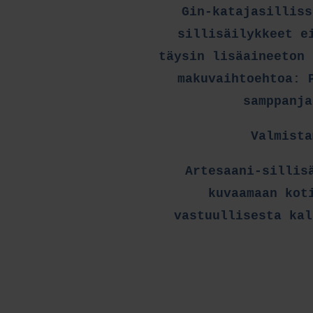
Gin-katajasilliss
sillisäilykkeet e
täysin lisäaineeton 
makuvaihtoehtoa: 
samppanja
Valmista
Artesaani-sillis
kuvaamaan kot
vastuullisesta kal