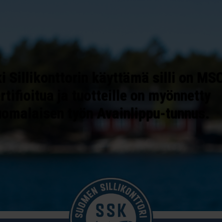
i Sillikonttorin käyttämä silli on MS
rtifioitua ja tuotteille on myönnetty
uomalaisen työn Avainlippu-tunnus.