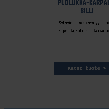
PUO­LUK­KA-KAR­PA­
SIL­LI
Syksyinen maku syntyy aidoi
kirpeistä, kotimaisista marjoi
Katso tuote >