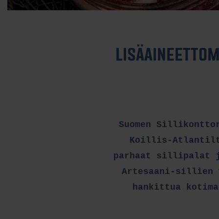
LISÄAINEETTOM
Suomen Sillikontto
Koillis-Atlantil
parhaat sillipalat 
Artesaani-sillien 
hankittua kotima