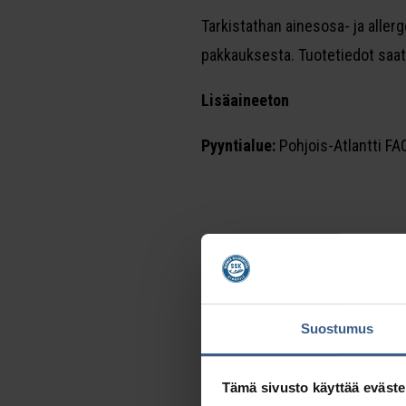
Tarkistathan ainesosa- ja aller
pakkauksesta. Tuotetiedot saat
Lisäaineeton
Pyyntialue:
Pohjois-Atlantti FA
Suostumus
Tämä sivusto käyttää eväste