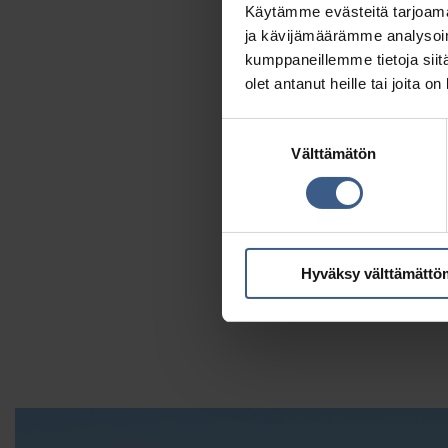
Käytämme evästeitä tarjoama
ja kävijämäärämme analysoim
kumppaneillemme tietoja siitä
olet antanut heille tai joita o
Suostumuksen
Välttämätön
valinta
Silli-peruna-smørrebröd &
tillimajoneesi
Hyväksy välttämättö