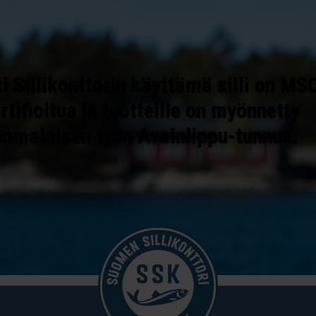
i Sillikonttorin käyttämä silli on MS
rtifioitua ja tuotteille on myönnetty
uomalaisen työn Avainlippu-tunnus.