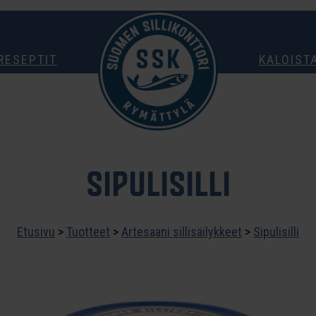
RESEPTIT
KALOIST
SIPULISILLI
Etusivu
>
Tuotteet
>
Artesaani sillisäilykkeet
>
Sipulisilli