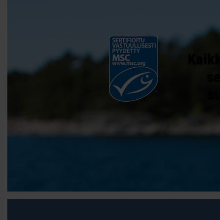
Kaikk
se
s