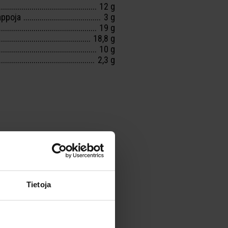
12 g
appoja
3 g
19 g
18,8 g
10 g
2,3 g
T
Tietoja