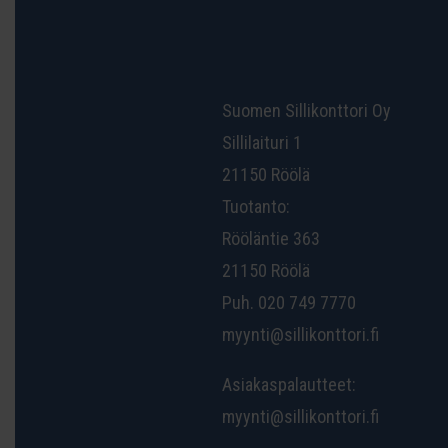
Suomen Sillikonttori Oy
Sillilaituri 1
21150 Röölä
Tuotanto:
Rööläntie 363
21150 Röölä
Puh. 020 749 7770
myynti@sillikonttori.fi
Asiakaspalautteet:
myynti@sillikonttori.fi