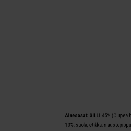
Ainesosat:
SILLI
45% (Clupea ha
10%, suola, etikka, maustepippur