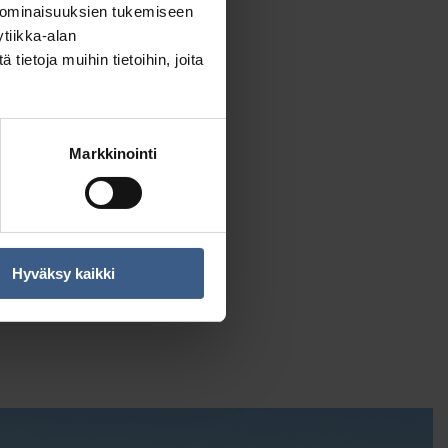
 ominaisuuksien tukemiseen
tiikka-alan
ietoja muihin tietoihin, joita
Markkinointi
Ginisilli-smørrebröd &
uppomuna
Hyväksy kaikki