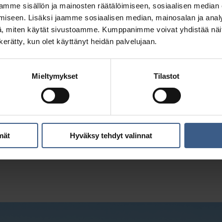
mme sisällön ja mainosten räätälöimiseen, sosiaalisen median
iseen. Lisäksi jaamme sosiaalisen median, mainosalan ja analy
, miten käytät sivustoamme. Kumppanimme voivat yhdistää näitä t
n kerätty, kun olet käyttänyt heidän palvelujaan.
Mieltymykset
Tilastot
Silliä paperissa
Mathiaksen sillisalaatti
mät
Hyväksy tehdyt valinnat