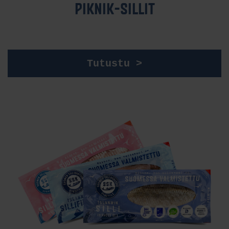
PIK­NIK-SIL­LIT
Tutustu >