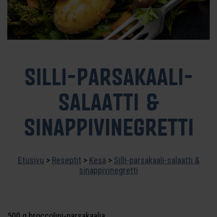
SILLI-PARSAKAALI-
SALAATTI &
SINAPPIVINEGRETTI
Etusivu
>
Reseptit
>
Kesä
>
Silli-parsakaali-salaatti &
sinappivinegretti
500 g broccolini-parsakaalia