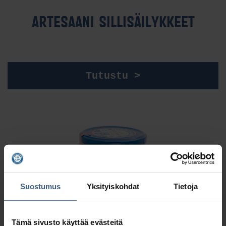
AR­TE­SAA­NI SIL­LI­SÄI­LYK­KEET
Tutustu >
Suostumus
Yksityiskohdat
Tietoja
Tämä sivusto käyttää evästeitä