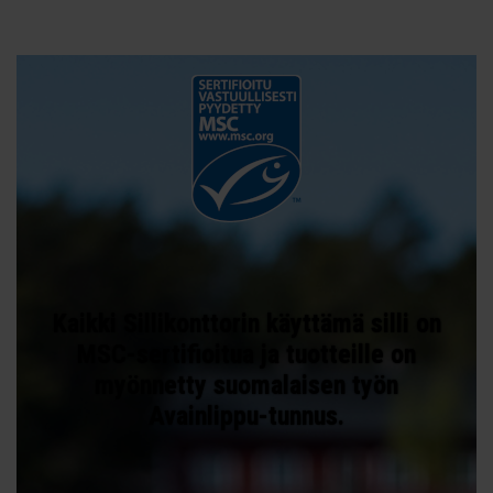
Kaikki Sillikonttorin käyttämä silli on
MSC-sertifioitua ja tuotteille on
myönnetty suomalaisen työn
Avainlippu-tunnus.