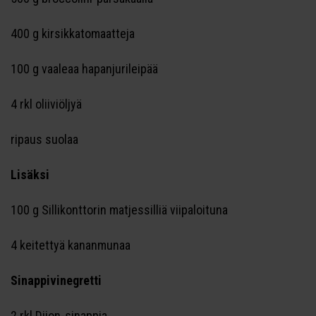
400 g kirsikkatomaatteja
100 g vaaleaa hapanjurileipää
4 rkl oliiviöljyä
ripaus suolaa
Lisäksi
100 g Sillikonttorin matjessilliä viipaloituna
4 keitettyä kananmunaa
Sinappivinegretti
2 rkl Dijon-sinappia