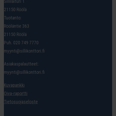
Sillilaituri 1
21150 Röölä
Tuotanto:
Rööläntie 363
21150 Röölä
Puh. 020 749 7770
myynti@sillikonttori.fi
Asiakaspalautteet:
myynti@sillikonttori.fi
Kuvapankki
Oiva-raportti
Tietosuojaseloste