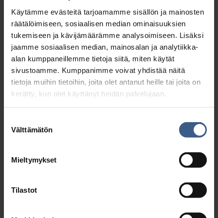
Käytämme evästeitä tarjoamamme sisällön ja mainosten
räätälöimiseen, sosiaalisen median ominaisuuksien
tukemiseen ja kävijämäärämme analysoimiseen. Lisäksi
jaamme sosiaalisen median, mainosalan ja analytiikka-
alan kumppaneillemme tietoja siitä, miten käytät
sivustoamme. Kumppanimme voivat yhdistää näitä
tietoja muihin tietoihin, joita olet antanut heille tai joita on
kerätty, kun olet käyttänyt heidän palvelujaan.
AR­TE­SAA­NI SI­LAK­KA­SÄI­LYK­KEET
Suostumuksen
Välttämätön
valinta
Mieltymykset
Tutustu >
Tilastot