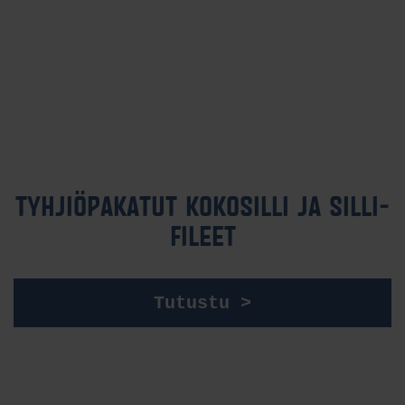
TYH­JIÖ­PA­KA­TUT KO­KO­SIL­LI JA SIL­LI­
FI­LEET
Tutustu >