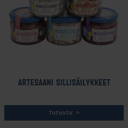
AR­TE­SAA­NI SIL­LI­SÄI­LYK­KEET
Tutustu >