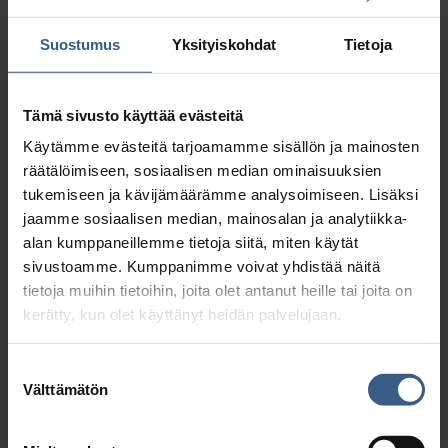
AR­TE­SAA­NI SI­LAK­KA­SÄI­LYK­KEET
Suostumus
Yksityiskohdat
Tietoja
Tämä sivusto käyttää evästeitä
Käytämme evästeitä tarjoamamme sisällön ja mainosten
Tutustu >
räätälöimiseen, sosiaalisen median ominaisuuksien
tukemiseen ja kävijämäärämme analysoimiseen. Lisäksi
jaamme sosiaalisen median, mainosalan ja analytiikka-
alan kumppaneillemme tietoja siitä, miten käytät
sivustoamme. Kumppanimme voivat yhdistää näitä
tietoja muihin tietoihin, joita olet antanut heille tai joita on
kerätty, kun olet käyttänyt heidän palvelujaan.
Suostumuksen
Välttämätön
valinta