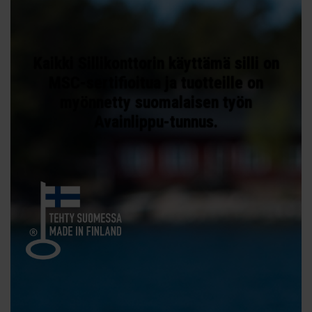
Kaikki Sillikonttorin käyttämä silli on
MSC-sertifioitua ja tuotteille on
myönnetty suomalaisen työn
Avainlippu-tunnus.