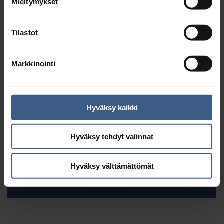
Mieltymykset
Tilastot
Markkinointi
Hyväksy kaikki
PIK­NIK-SIL­LIT
Hyväksy tehdyt valinnat
Hyväksy välttämättömät
Tutustu >