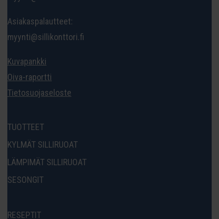
Asiakaspalautteet:
myynti@sillikonttori.fi
Kuvapankki
Oiva-raportti
Tietosuojaseloste
TUOTTEET
KYLMÄT SILLIRUOAT
LÄMPIMÄT SILLIRUOAT
SESONGIT
RESEPTIT