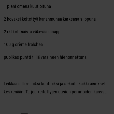
1 pieni omena kuutioituna
2 kovaksi keitettyä kananmunaa karkeana silppuna
2 rkl kotimaista väkevää sinappia
100 g crème fraÎchea
puolikas puntti tilliä varsineen hienonnettuna
Leikkaa silli reiluiksi kuutioiksi ja sekoita kaikki ainekset
keskenään. Tarjoa keitettyjen uusien perunoiden kanssa.