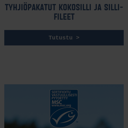
TYH­JIÖ­PA­KA­TUT KO­KO­SIL­LI JA SIL­LI­
FI­LEET
Tutustu >