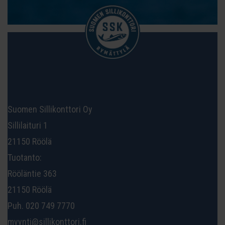
Suomen Sillikonttori Oy
Sillilaituri 1
21150 Röölä
Tuotanto:
Rööläntie 363
21150 Röölä
Puh. 020 749 7770
myynti@sillikonttori.fi