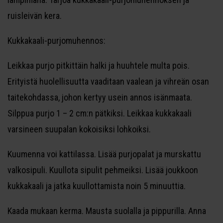
ruisleivän kera.
Kukkakaali-purjomuhennos:
Leikkaa purjo pitkittäin halki ja huuhtele multa pois.
Erityistä huolellisuutta vaaditaan vaalean ja vihreän osan
taitekohdassa, johon kertyy usein annos isänmaata.
Silppua purjo 1 – 2 cm:n pätkiksi. Leikkaa kukkakaali
varsineen suupalan kokoisiksi lohkoiksi.
Kuumenna voi kattilassa. Lisää purjopalat ja murskattu
valkosipuli. Kuullota sipulit pehmeiksi. Lisää joukkoon
kukkakaali ja jatka kuullottamista noin 5 minuuttia.
Kaada mukaan kerma. Mausta suolalla ja pippurilla. Anna