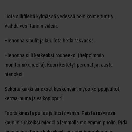
Liota sillifileitä kylmässä vedessä noin kolme tuntia.
Vaihda vesi tunnin välein.
Hienonna sipulit ja kuullota hetki rasvassa.
Hienonna silli karkeaksi rouheeksi (helpoimmin
monitoimikoneella). Kuori keitetyt perunat ja raasta
hienoksi.
Sekoita kaikki ainekset keskenään, myös korppujauhot,
kerma, muna ja valkopippuri.
Tee taikinasta pullea ja litistä vähän. Paista rasvassa
kauniin ruskeiksi miedolla lämmöllä molemmin puolin. Pidä
lämpimänä. Tarjoa kukkakaali-purjomuhennoksen ja