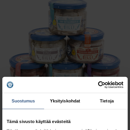
Suostumus
Yksityiskohdat
Tietoja
Tämä sivusto käyttää evästeitä
AR­TE­SAA­NI SIL­LI­SÄI­LYK­KEET