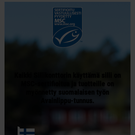
Kaikki Sillikonttorin käyttämä silli on
MSC-sertifioitua ja tuotteille on
myönnetty suomalaisen työn
Avainlippu-tunnus.