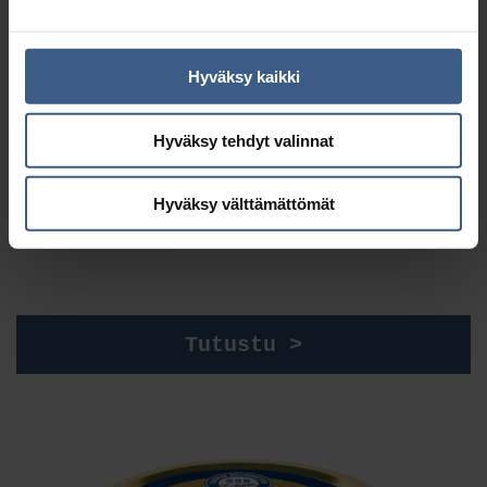
Hyväksy kaikki
Hyväksy tehdyt valinnat
Hyväksy välttämättömät
AR­TE­SAA­NI SI­LAK­KA­SÄI­LYK­KEET
Tutustu >