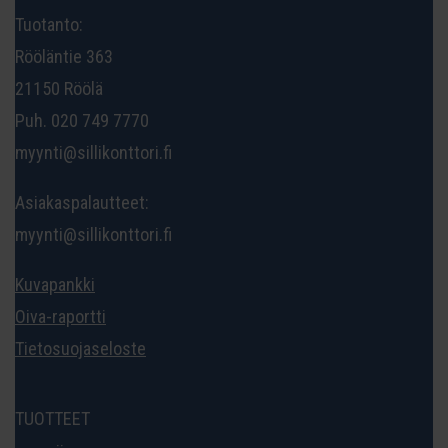
Tuotanto:
Rööläntie 363
21150 Röölä
Puh. 020 749 7770
myynti@sillikonttori.fi
Asiakaspalautteet:
myynti@sillikonttori.fi
Kuvapankki
Oiva-raportti
Tietosuojaseloste
TUOTTEET