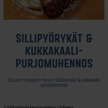
SILLIPYÖRYKÄT &
KUKKAKAALI-
PURJOMUHENNOS
Etusivu
>
Reseptit
>
Kesä
>
Sillipyörykät & kukkakaali-
purjomuhennos
2 Sillikonttorin kevytsuolattua sillifileetä