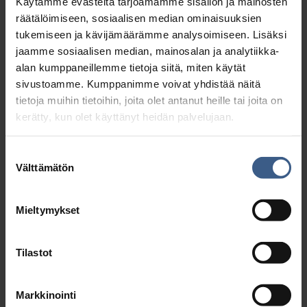
Käytämme evästeitä tarjoamamme sisällön ja mainosten
räätälöimiseen, sosiaalisen median ominaisuuksien
tukemiseen ja kävijämäärämme analysoimiseen. Lisäksi
jaamme sosiaalisen median, mainosalan ja analytiikka-
alan kumppaneillemme tietoja siitä, miten käytät
Tutustu >
sivustoamme. Kumppanimme voivat yhdistää näitä
tietoja muihin tietoihin, joita olet antanut heille tai joita on
kerätty, kun olet käyttänyt heidän palvelujaan.
Suostumuksen
Välttämätön
valinta
Mieltymykset
Tilastot
Markkinointi