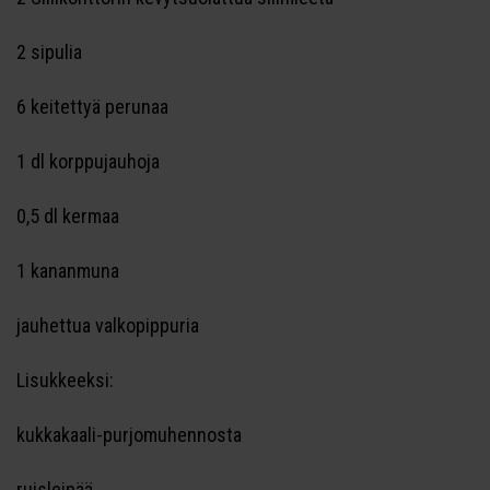
2 sipulia
6 keitettyä perunaa
1 dl korppujauhoja
0,5 dl kermaa
1 kananmuna
jauhettua valkopippuria
Lisukkeeksi:
kukkakaali-purjomuhennosta
ruisleipää