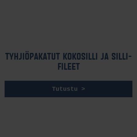
TYH­JIÖ­PA­KA­TUT KO­KO­SIL­LI JA SIL­LI­
FI­LEET
Tutustu >