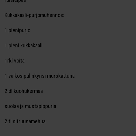
Kukkakaali-purjomuhennos:
1 pienipurjo
1 pieni kukkakaali
1rkl voita
1 valkosipulinkynsi murskattuna
2 dl kuohukermaa
suolaa ja mustapippuria
2 tl sitruunamehua