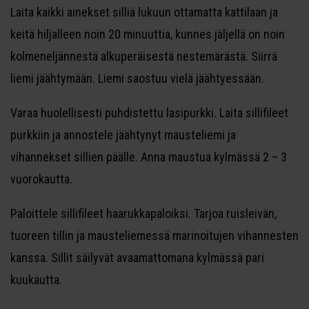
Laita kaikki ainekset silliä lukuun ottamatta kattilaan ja
keitä hiljalleen noin 20 minuuttia, kunnes jäljellä on noin
kolmeneljännestä alkuperäisestä nestemärästä. Siirrä
liemi jäähtymään. Liemi saostuu vielä jäähtyessään.
Varaa huolellisesti puhdistettu lasipurkki. Laita sillifileet
purkkiin ja annostele jäähtynyt mausteliemi ja
vihannekset sillien päälle. Anna maustua kylmässä 2 – 3
vuorokautta.
Paloittele sillifileet haarukkapaloiksi. Tarjoa ruisleivän,
tuoreen tillin ja mausteliemessä marinoitujen vihannesten
kanssa. Sillit säilyvät avaamattomana kylmässä pari
kuukautta.