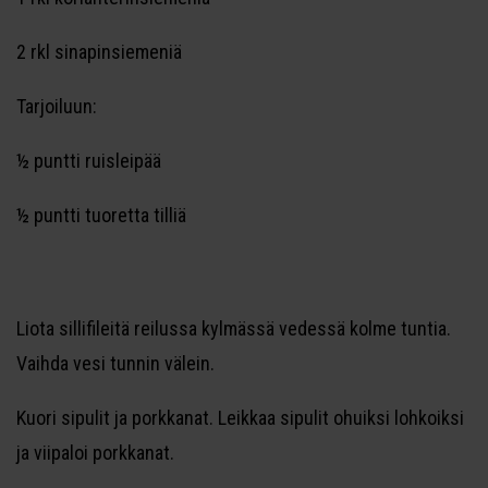
2 rkl sinapinsiemeniä
Tarjoiluun:
½ puntti ruisleipää
½ puntti tuoretta tilliä
Liota sillifileitä reilussa kylmässä vedessä kolme tuntia.
Vaihda vesi tunnin välein.
Kuori sipulit ja porkkanat. Leikkaa sipulit ohuiksi lohkoiksi
ja viipaloi porkkanat.