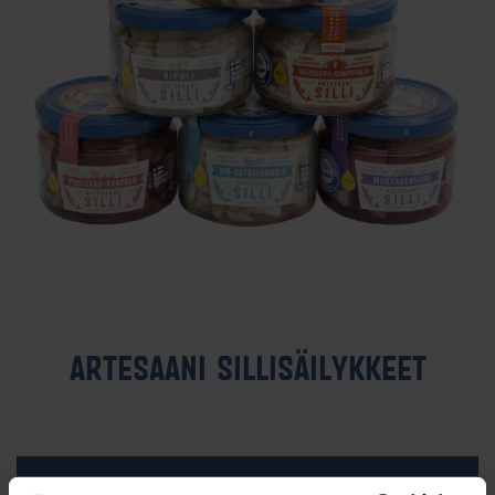
AR­TE­SAA­NI SIL­LI­SÄI­LYK­KEET
Tutustu >