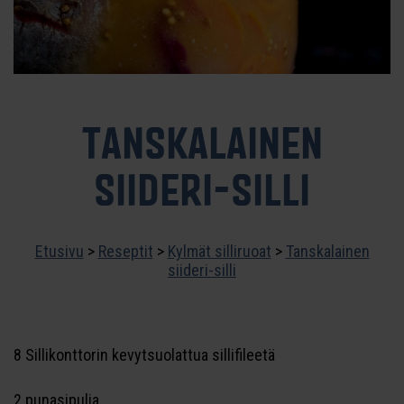
TANSKALAINEN
SIIDERI-SILLI
Etusivu
>
Reseptit
>
Kylmät silliruoat
>
Tanskalainen
siideri-silli
8 Sillikonttorin kevytsuolattua sillifileetä
2 punasipulia