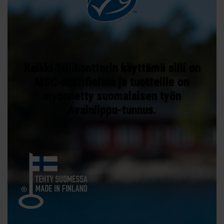
Kaikki Sillikonttorin käyttämä silli on
MSC-sertifioitua ja tuotteille on
myönnetty suomalaisen työn
Avainlippu-tunnus.