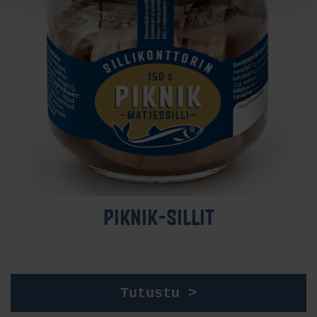
PIK­NIK-SIL­LIT
Tutustu >