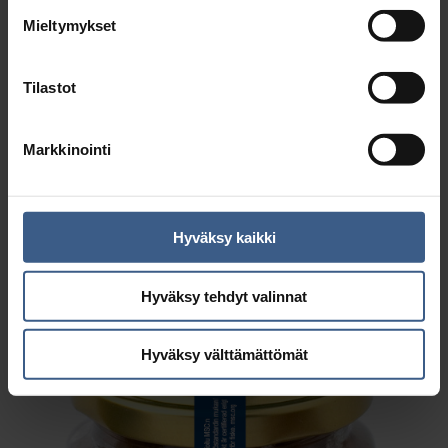
Mieltymykset
AR­TE­SAA­NI SI­LAK­KA­SÄI­LYK­KEET
Tilastot
Markkinointi
Tutustu >
Hyväksy kaikki
Hyväksy tehdyt valinnat
Hyväksy välttämättömät