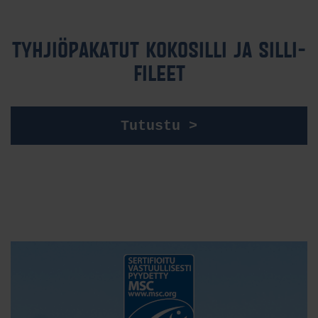
TYH­JIÖ­PA­KA­TUT KO­KO­SIL­LI JA SIL­LI­
FI­LEET
Tutustu >