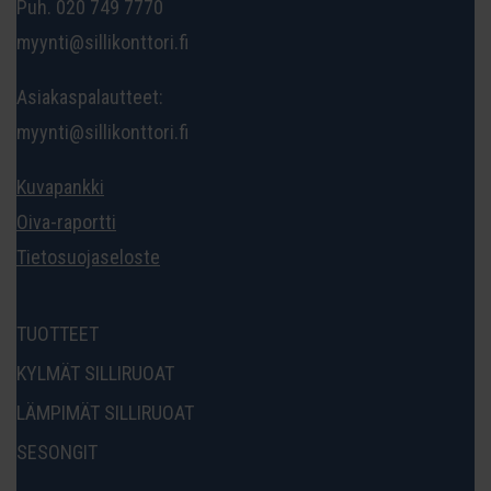
Puh. 020 749 7770
myynti@sillikonttori.fi
Asiakaspalautteet:
myynti@sillikonttori.fi
Kuvapankki
Oiva-raportti
Tietosuojaseloste
TUOTTEET
KYLMÄT SILLIRUOAT
LÄMPIMÄT SILLIRUOAT
SESONGIT