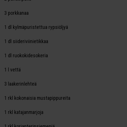
3 porkkanaa
1 dl kylmäpuristettua rypsiöljyä
1 dl siideriviinietikkaa
1 dl ruokokidesokeria
1 l vettä
3 laakerinlehteä
1 rkl kokonaisia mustapippureita
1 rkl katajanmarjoja
1 rkl korianterinsiemeniä