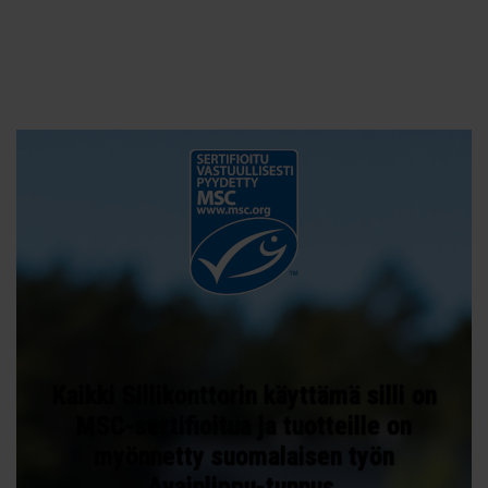
Kaikki Sillikonttorin käyttämä silli on
MSC-sertifioitua ja tuotteille on
myönnetty suomalaisen työn
Avainlippu-tunnus.