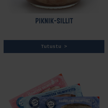
PIK­NIK-SIL­LIT
Tutustu >