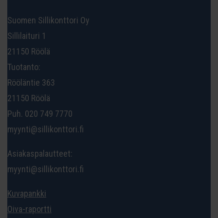
Suomen Sillikonttori Oy
Sillilaituri 1
21150 Röölä
Tuotanto:
Rööläntie 363
21150 Röölä
Puh. 020 749 7770
myynti@sillikonttori.fi
Asiakaspalautteet:
myynti@sillikonttori.fi
Kuvapankki
Oiva-raportti