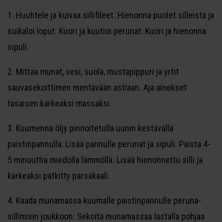
1. Huuhtele ja kuivaa sillifileet. Hienonna puolet silleistä ja
suikaloi loput. Kuori ja kuutioi perunat. Kuori ja hienonna
sipuli.
2. Mittaa munat, vesi, suola, mustapippuri ja yrtit
sauvasekoittimen mentävään astiaan. Aja ainekset
tasaisen karkeaksi massaksi.
3. Kuumenna öljy pinnoitetulla uunin kestävällä
paistinpannulla. Lisää pannulle perunat ja sipuli. Paista 4-
5 minuuttia miedolla lämmöllä. Lisää hienonnettu silli ja
karkeaksi pätkitty parsakaali.
4. Kaada munamassa kuumalle paistinpannulle peruna-
sillimixin joukkoon. Sekoita munamassaa lastalla pohjaa