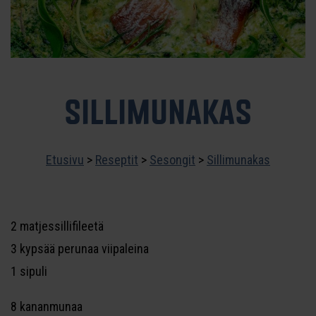
SILLIMUNAKAS
Etusivu
>
Reseptit
>
Sesongit
>
Sillimunakas
2 matjessillifileetä
3 kypsää perunaa viipaleina
1 sipuli
8 kananmunaa