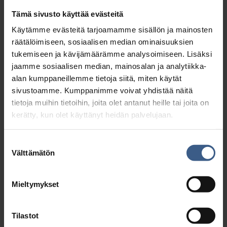
Tämä sivusto käyttää evästeitä
Käytämme evästeitä tarjoamamme sisällön ja mainosten
räätälöimiseen, sosiaalisen median ominaisuuksien
tukemiseen ja kävijämäärämme analysoimiseen. Lisäksi
jaamme sosiaalisen median, mainosalan ja analytiikka-
alan kumppaneillemme tietoja siitä, miten käytät
sivustoamme. Kumppanimme voivat yhdistää näitä
tietoja muihin tietoihin, joita olet antanut heille tai joita on
kerätty, kun olet käyttänyt heidän palvelujaan.
Suostumuksen
Välttämätön
valinta
AR­TE­SAA­NI SI­LAK­KA­SÄI­LYK­KEET
Mieltymykset
Tilastot
Tutustu >