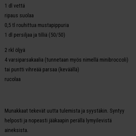
1 dl vettä
ripaus suolaa
0,5 tl rouhittua mustapippuria
1 dl persiljaa ja tilliä (50/50)
2 rkl öljyä
4 varsiparsakaalia (tunnetaan myös nimellä minibroccoli)
tai puntti vihreää parsaa (keväällä)
rucolaa
Munakkaat tekevät uutta tulemista ja syystäkin. Syntyy
helposti ja nopeasti jääkaapin perällä lymyilevistä
aineksista.