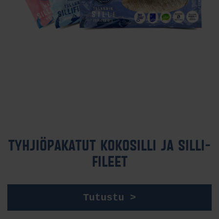
TYH­JIÖ­PA­KA­TUT KO­KO­SIL­LI JA SIL­LI­
FI­LEET
Tutustu >