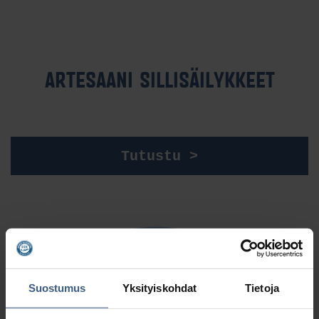
AR­TE­SAA­NI SIL­LI­SÄI­LYK­KEET
Tutustu >
Suostumus
Yksityiskohdat
Tietoja