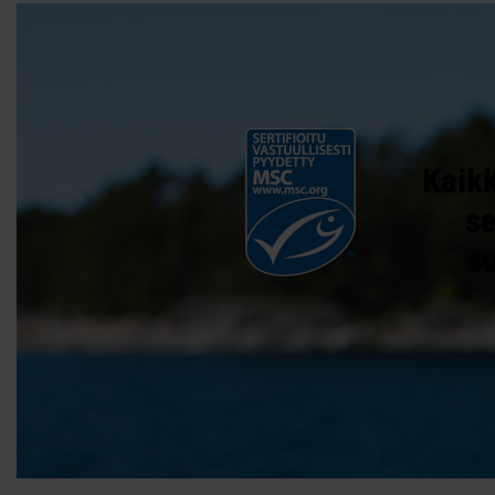
Kaikk
se
s