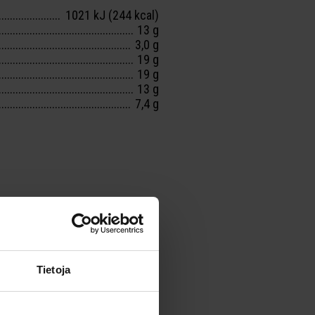
1021 kJ (244 kcal)
13 g
3,0 g
19 g
19 g
13 g
7,4 g
T
Tietoja