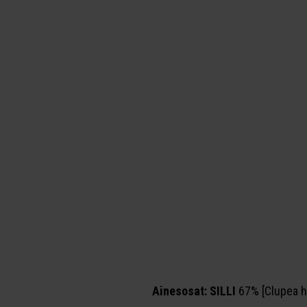
Ainesosat: SILLI
67% [Clupea h