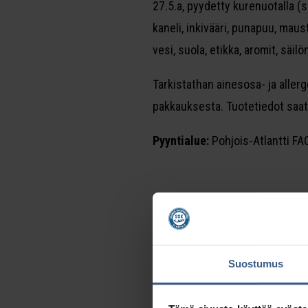
27.5.a, pyydetty kurenuotalla (
kaneli, inkivääri, punapuu, maus
vesi, suola, etikka, aromit, säil
Tarkistathan ainesosa- ja aller
pakkauksesta. Tuotetiedot saat
Pyyntialue:
Pohjois-Atlantti FA
Suostumus