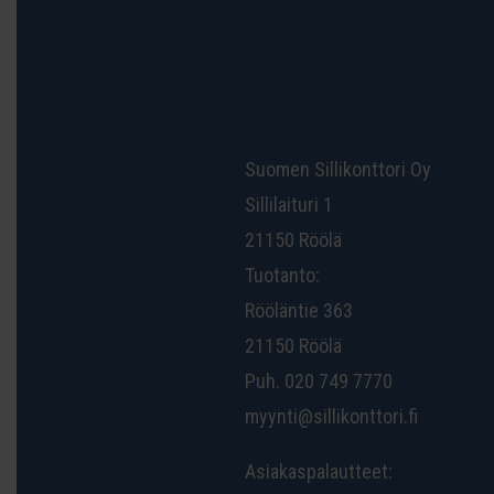
Suomen Sillikonttori Oy
Sillilaituri 1
21150 Röölä
Tuotanto:
Rööläntie 363
21150 Röölä
Puh. 020 749 7770
myynti@sillikonttori.fi
Asiakaspalautteet: