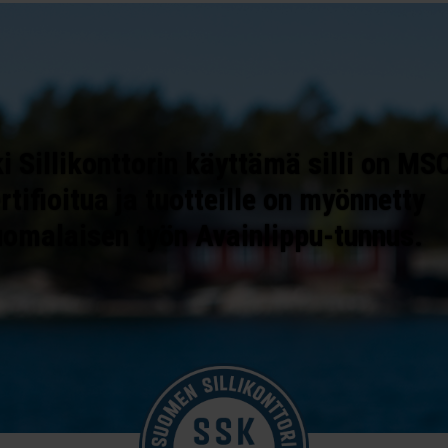
i Sillikonttorin käyttämä silli on MS
rtifioitua ja tuotteille on myönnetty
uomalaisen työn Avainlippu-tunnus.