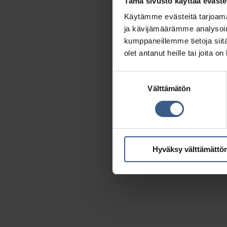
Tämä sivusto käyttää eväste
Käytämme evästeitä tarjoama
ja kävijämäärämme analysoim
kumppaneillemme tietoja siitä
olet antanut heille tai joita o
Suostumuksen
Välttämätön
valinta
Silliterriini Made in Sweden
Hyväksy välttämättö