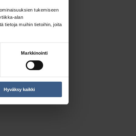
 ominaisuuksien tukemiseen
tiikka-alan
ietoja muihin tietoihin, joita
Markkinointi
Silli-tomaattipasta
Hyväksy kaikki