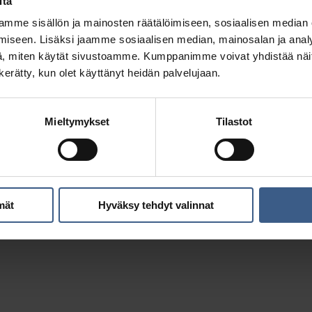
itä
mme sisällön ja mainosten räätälöimiseen, sosiaalisen median
iseen. Lisäksi jaamme sosiaalisen median, mainosalan ja analy
, miten käytät sivustoamme. Kumppanimme voivat yhdistää näitä t
n kerätty, kun olet käyttänyt heidän palvelujaan.
Mieltymykset
Tilastot
Silliä paperissa
Ginisilli-smørrebröd &
mät
Hyväksy tehdyt valinnat
uppomuna