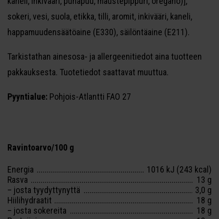
kaneli, inkivääri, punapuu, maustepippuri, oregano)],
sokeri, vesi, suola, etikka, tilli, aromit, inkivääri, kaneli,
happamuudensäätöaine (E330), säilöntäaine (E211).
Tarkistathan ainesosa- ja allergeenitiedot aina tuotteen
pakkauksesta. Tuotetiedot saattavat muuttua.
Pyyntialue:
Pohjois-Atlantti FAO 27
Ravintoarvo/100 g
Energia
1016 kJ (243 kcal)
Rasva
13 g
– josta tyydyttynyttä
3,0 g
Hiilihydraatit
18 g
– josta sokereita
18 g