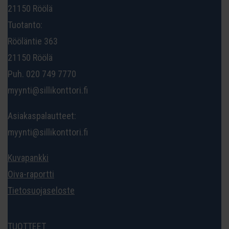
21150 Röölä
Tuotanto:
Rööläntie 363
21150 Röölä
Puh. 020 749 7770
myynti@sillikonttori.fi
Asiakaspalautteet:
myynti@sillikonttori.fi
Kuvapankki
Oiva-raportti
Tietosuojaseloste
TUOTTEET