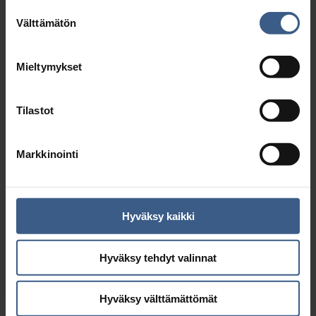
Suostumuksen
Välttämätön
valinta
Mieltymykset
Tilastot
Markkinointi
Hyväksy kaikki
Silli-parsakaali-salaatti & sinappivinegretti
Hyväksy tehdyt valinnat
Hyväksy välttämättömät