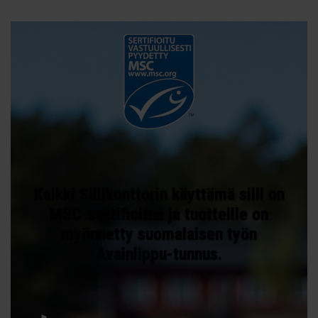
Kaikki Sillikonttorin käyttämä silli on
MSC-sertifioitua ja tuotteille on
myönnetty suomalaisen työn
Avainlippu-tunnus.