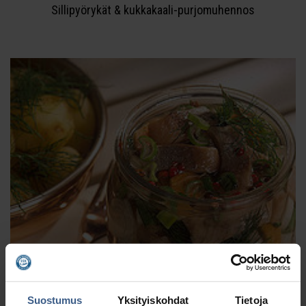
Sillipyörykät & kukkakaali-purjomuhennos
Suostumus
Yksityiskohdat
Tietoja