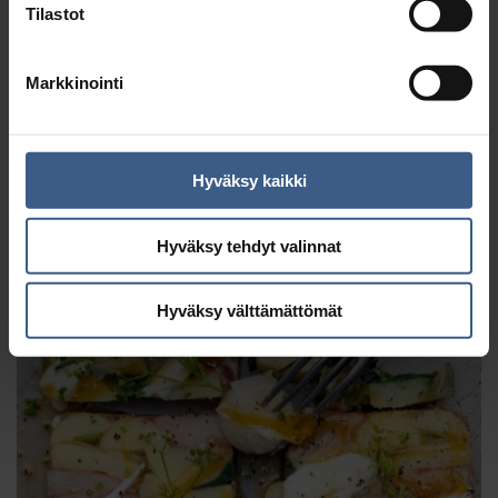
Tilastot
Sillikaviaari & uudet perunat
Markkinointi
Hyväksy kaikki
Hyväksy tehdyt valinnat
Hyväksy välttämättömät