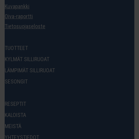
Kuvapankki
Oiva-raportti
Tietosuojaseloste
TUOTTEET
KYLMÄT SILLIRUOAT
LÄMPIMÄT SILLIRUOAT
SESONGIT
RESEPTIT
KALOISTA
MEISTÄ
YHTEYSTIEDOT