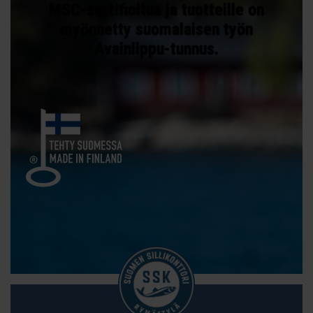
MSC-sertifioitua ja tuotteille on
myönnetty suomalaisen työn
Avainlippu-tunnus.