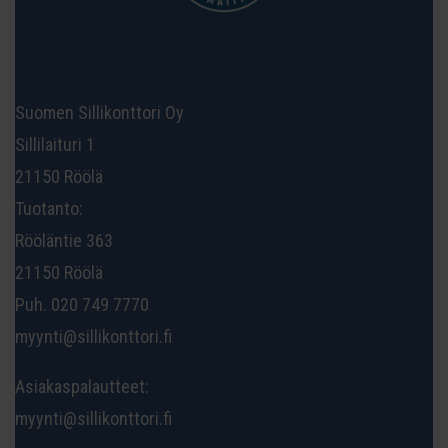
Suomen Sillikonttori Oy
Sillilaituri 1
21150 Röölä
Tuotanto:
Rööläntie 363
21150 Röölä
Puh. 020 749 7770
myynti@sillikonttori.fi
Asiakaspalautteet:
myynti@sillikonttori.fi