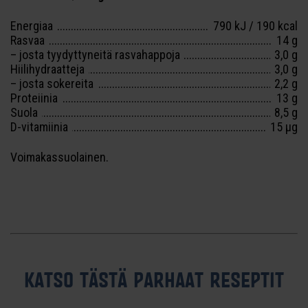
Energiaa
790 kJ / 190 kcal
Rasvaa
14 g
– josta tyydyttyneitä rasvahappoja
3,0 g
Hiilihydraatteja
3,0 g
– josta sokereita
2,2 g
Proteiinia
13 g
Suola
8,5 g
D-vitamiinia
15 µg
Voimakassuolainen.
KATSO TÄSTÄ PARHAAT RESEPTIT