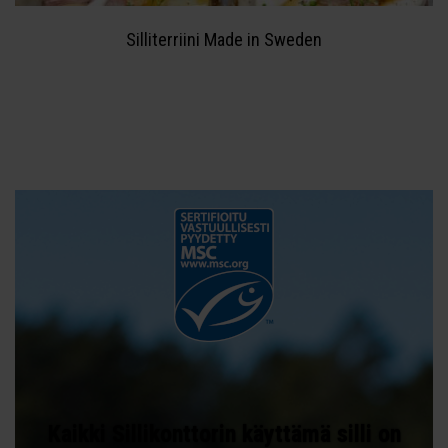
Silliterriini Made in Sweden
Kaikki Sillikonttorin käyttämä silli on