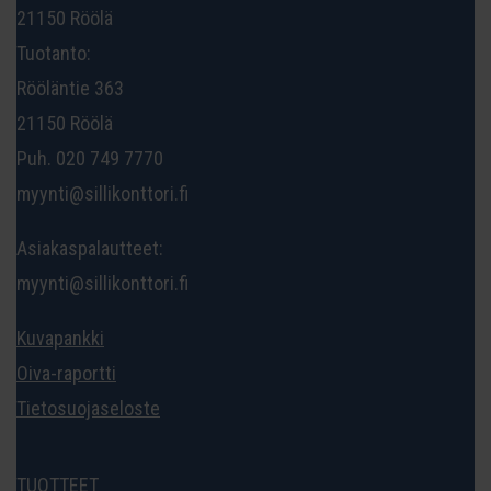
21150 Röölä
Tuotanto:
Rööläntie 363
21150 Röölä
Puh. 020 749 7770
myynti@sillikonttori.fi
Asiakaspalautteet:
myynti@sillikonttori.fi
Kuvapankki
Oiva-raportti
Tietosuojaseloste
TUOTTEET