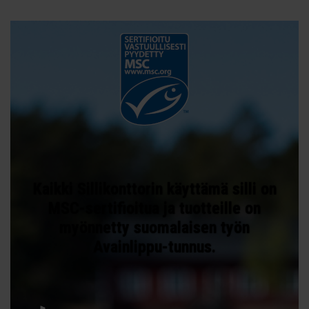
Kaikki Sillikonttorin käyttämä silli on
MSC-sertifioitua ja tuotteille on
myönnetty suomalaisen työn
Avainlippu-tunnus.