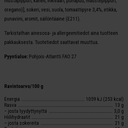
mustapippuri, kaneli, inkivääri, punapuu, maustepippuri,
oregano)], sokeri, vesi, suola, tomaattipyre 3,4%, etikka,
punaviini, aromit, säilöntäaine (E211).
Tarkistathan ainesosa- ja allergeenitiedot aina tuotteen
pakkauksesta. Tuotetiedot saattavat muuttua.
Pyyntialue:
Pohjois-Atlantti FAO 27
Ravintoarvo/100 g
Energia
1059 kJ (253 kcal)
Rasva
13 g
– josta tyydyttynyttä
3,0 g
Hiilihydraatit
21 g
– josta sokereita
21 g