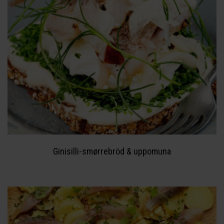
Ginisilli-smørrebröd & uppomuna